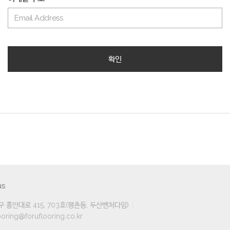
확인
us
 흥안대로 415, 703호(평촌동, 두산벤처다임)
oring@foruflooring.co.kr